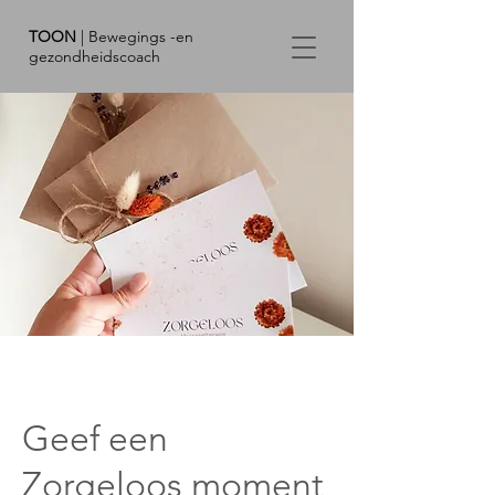
TOON
| Bewegings -en
gezondheidscoach
Geef een
Zorgeloos moment