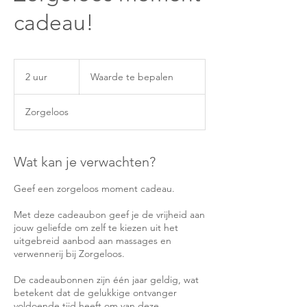
cadeau!
Waarde
te
2 uur
2
Waarde te bepalen
bepalen
u
u
Zorgeloos
r
Wat kan je verwachten?
Geef een zorgeloos moment cadeau.
Met deze cadeaubon geef je de vrijheid aan
jouw geliefde om zelf te kiezen uit het
uitgebreid aanbod aan massages en
verwennerij bij Zorgeloos.
De cadeaubonnen zijn één jaar geldig, wat
betekent dat de gelukkige ontvanger
voldoende tijd heeft om van deze