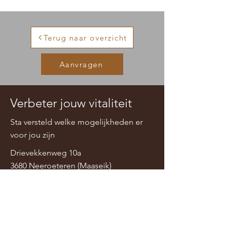
Terug naar overzicht
Aanvragen
Verbeter jouw vitaliteit
Sta versteld welke mogelijkheden er
voor jou zijn
Drievekkenweg 10a
3680 Neeroeteren (Maaseik)
contact@tooncoacht.be
Toon Neyens
0497 84 09 07
Karolien Peyffers
0470 42 75 76